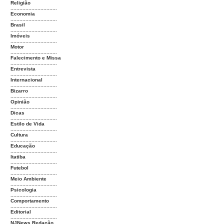
Religião
...............................
Economia
...............................
Brasil
...............................
Imóveis
...............................
Motor
...............................
Falecimento e Missa
...............................
Entrevista
...............................
Internacional
...............................
Bizarro
...............................
Opinião
...............................
Dicas
...............................
Estilo de Vida
...............................
Cultura
...............................
Educação
...............................
Itatiba
...............................
Futebol
...............................
Meio Ambiente
...............................
Psicologia
...............................
Comportamento
...............................
Editorial
...............................
NJNews Redação