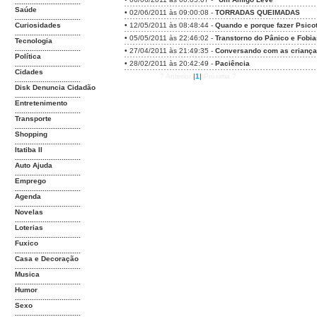
...............................
Saúde
•
02/06/2011 às 09:00:08 -
TORRADAS QUEIMADAS
...............................
Curiosidades
•
12/05/2011 às 08:48:44 -
Quando e porque fazer Psico
...............................
•
05/05/2011 às 22:46:02 -
Transtorno do Pânico e Fobia
Tecnologia
...............................
•
27/04/2011 às 21:49:35 -
Conversando com as criança
Política
•
28/02/2011 às 20:42:49 -
Paciência
...............................
Cidades
? Anterior
|
1
|
Próxima ?
...............................
Disk Denuncia Cidadão
...............................
Entretenimento
...............................
Transporte
...............................
Shopping
...............................
Itatiba II
...............................
Auto Ajuda
...............................
Emprego
...............................
Agenda
...............................
Novelas
...............................
Loterias
...............................
Fuxico
...............................
Casa e Decoração
...............................
Musica
...............................
Humor
...............................
Sexo
...............................