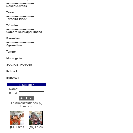
...............................
SAMPASpress
...............................
Teatro
...............................
Terceira Idade
...............................
Trânsito
...............................
Câmara Municipal Itatiba
...............................
Parceiros
...............................
Agricultura
...............................
Tempo
...............................
Morungaba
...............................
SOCIAIS (FOTOS)
...............................
Itatiba I
...............................
Esporte I
...............................
Newsletter
Nome:
E-mail:
Foram encontrados (
6
)
Eventos.
(51)
Fotos
(50)
Fotos