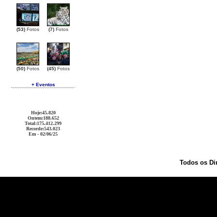
(53)
Fotos
(7)
Fotos
(50)
Fotos
(45)
Fotos
+ Eventos
Hoje
:45.820
Ontem
:188.652
Total
:175.412.299
Recorde
:543.023
Em - 02/06/25
Todos os Di
Ralph Lauren Outlet
Coach Outlet
Cheap Handbags
Oakley Sunglasses
Christian Louboutin Out
Coach Outlet
Christian Louboutin Outlet
Michael Kors Outlet
Coach Outlet
Burberry Outlet
Ralph 
Replica
Oakley Sunglasses
Louis Vuitton Outlet
Christian Louboutin Outlet
Oakley Sunglasses
C