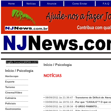
Home
Notícias
Anuncie
Como Enviar
F.A.Q
Inglês Conv(11)99594-1227
Início
/
Psicologia
Início
/
Psicologia
NOTÍCIAS
Horóscopo
...............................
Esporte
...............................
Turismo
...............................
Cinema/Vídeo
...............................
•
08/09/2011 às 21:36:47 -
Transtorno de Déficit de Ate
Culinária
...............................
•
03/08/2011 às 19:51:13 -
Por que “CASULO”? O que est
Policiais
...............................
•
20/06/2011 às 12:38:34 -
O URSO FAMINTO...
Gastronomia
•
06/06/2011 às 00:05:07 -
"Um Amigo Leve"