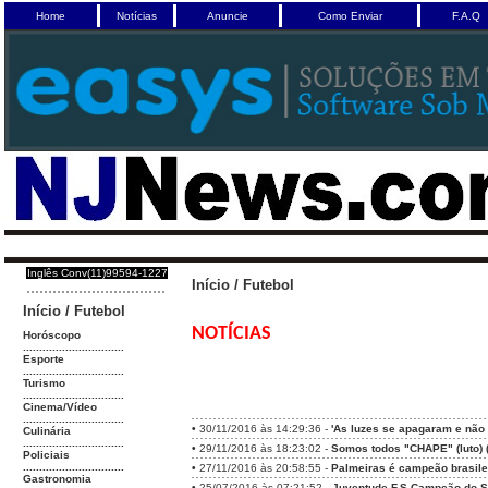
Home
Notícias
Anuncie
Como Enviar
F.A.Q
Inglês Conv(11)99594-1227
Início
/
Futebol
Início
/
Futebol
NOTÍCIAS
Horóscopo
...............................
Esporte
...............................
Turismo
...............................
Cinema/Vídeo
...............................
•
30/11/2016 às 14:29:36 -
'As luzes se apagaram e não
Culinária
...............................
•
29/11/2016 às 18:23:02 -
Somos todos "CHAPE" (luto) (
Policiais
...............................
•
27/11/2016 às 20:58:55 -
Palmeiras é campeão brasile
Gastronomia
•
25/07/2016 às 07:21:52 -
Juventude F.S Campeão do S