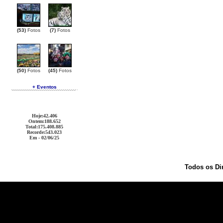
(53)
Fotos
(7)
Fotos
(50)
Fotos
(45)
Fotos
+ Eventos
Hoje
:42.406
Ontem
:188.652
Total
:175.408.885
Recorde
:543.023
Em - 02/06/25
Todos os Di
Ralph Lauren Outlet
Coach Outlet
Cheap Handbags
Oakley Sunglasses
Christian Louboutin Out
Coach Outlet
Christian Louboutin Outlet
Michael Kors Outlet
Coach Outlet
Burberry Outlet
Ralph 
Replica
Oakley Sunglasses
Louis Vuitton Outlet
Christian Louboutin Outlet
Oakley Sunglasses
C