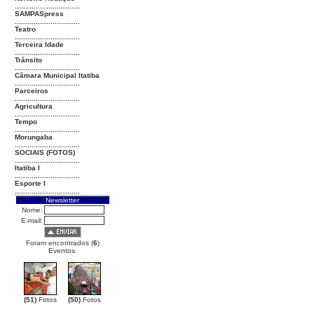
...............................
SAMPASpress
...............................
Teatro
...............................
Terceira Idade
...............................
Trânsito
...............................
Câmara Municipal Itatiba
...............................
Parceiros
...............................
Agricultura
...............................
Tempo
...............................
Morungaba
...............................
SOCIAIS (FOTOS)
...............................
Itatiba I
...............................
Esporte I
...............................
Newsletter
Nome:
E-mail:
Foram encontrados (
6
)
Eventos.
(51)
Fotos
(50)
Fotos