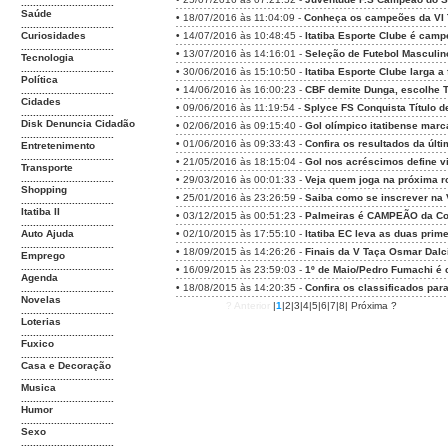
...............................
Saúde
•
18/07/2016 às 11:04:09 -
Conheça os campeões da VI T
...............................
Curiosidades
•
14/07/2016 às 10:48:45 -
Itatiba Esporte Clube é camp
...............................
•
13/07/2016 às 14:16:01 -
Seleção de Futebol Masculin
Tecnologia
...............................
•
30/06/2016 às 15:10:50 -
Itatiba Esporte Clube larga a
Política
•
14/06/2016 às 16:00:23 -
CBF demite Dunga, escolhe Ti
...............................
Cidades
•
09/06/2016 às 11:19:54 -
Splyce FS Conquista Título 
...............................
Disk Denuncia Cidadão
•
02/06/2016 às 09:15:40 -
Gol olímpico itatibense marc
...............................
•
01/06/2016 às 09:33:43 -
Confira os resultados da últ
Entretenimento
...............................
•
21/05/2016 às 18:15:04 -
Gol nos acréscimos define vi
Transporte
...............................
•
29/03/2016 às 00:01:33 -
Veja quem joga na próxima r
Shopping
•
25/01/2016 às 23:26:59 -
Saiba como se inscrever na V
...............................
Itatiba II
•
03/12/2015 às 00:51:23 -
Palmeiras é CAMPEÃO da Copa
...............................
Auto Ajuda
•
02/10/2015 às 17:55:10 -
Itatiba EC leva as duas pri
...............................
•
18/09/2015 às 14:26:26 -
Finais da V Taça Osmar Dalci
Emprego
...............................
•
16/09/2015 às 23:59:03 -
1º de Maio/Pedro Fumachi é
Agenda
•
18/08/2015 às 14:20:35 -
Confira os classificados par
...............................
Novelas
? Anterior
|
1
|
2
|
3
|
4
|
5
|
6
|
7
|
8
|
Próxima ?
...............................
Loterias
...............................
Fuxico
...............................
Casa e Decoração
...............................
Musica
...............................
Humor
...............................
Sexo
...............................