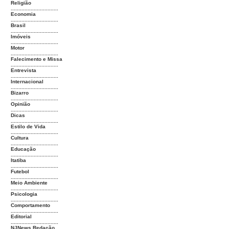
Religião
...............................
Economia
...............................
Brasil
...............................
Imóveis
...............................
Motor
...............................
Falecimento e Missa
...............................
Entrevista
...............................
Internacional
...............................
Bizarro
...............................
Opinião
...............................
Dicas
...............................
Estilo de Vida
...............................
Cultura
...............................
Educação
...............................
Itatiba
...............................
Futebol
...............................
Meio Ambiente
...............................
Psicologia
...............................
Comportamento
...............................
Editorial
...............................
NJNews Redação