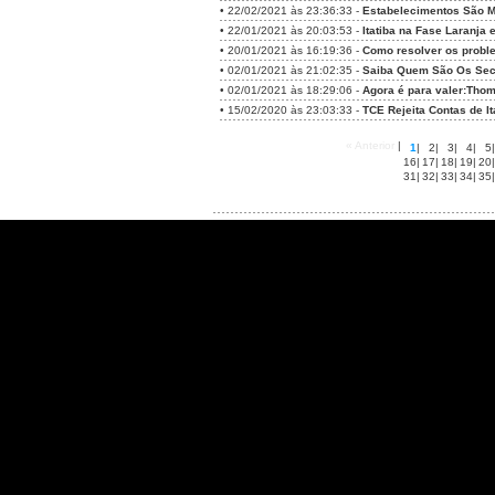
•
22/02/2021 às 23:36:33 -
Estabelecimentos São M
•
22/01/2021 às 20:03:53 -
Itatiba na Fase Laranja 
•
20/01/2021 às 16:19:36 -
Como resolver os proble
•
02/01/2021 às 21:02:35 -
Saiba Quem São Os Secr
•
02/01/2021 às 18:29:06 -
Agora é para valer:Thom
•
15/02/2020 às 23:03:33 -
TCE Rejeita Contas de It
« Anterior
|
1
|
2
|
3
|
4
|
5
|
16
|
17
|
18
|
19
|
20
|
31
|
32
|
33
|
34
|
35
|