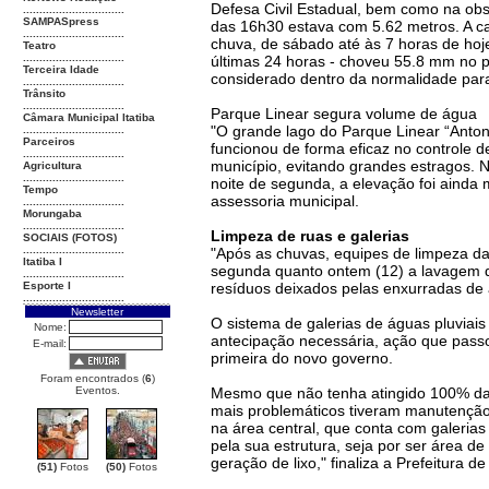
Defesa Civil Estadual, bem como na obse
...............................
SAMPASpress
das 16h30 estava com 5.62 metros. A ca
...............................
chuva, de sábado até às 7 horas de ho
Teatro
...............................
últimas 24 horas - choveu 55.8 mm no pl
Terceira Idade
considerado dentro da normalidade par
...............................
Trânsito
...............................
Parque Linear segura volume de água
Câmara Municipal Itatiba
"O grande lago do Parque Linear “Anton
...............................
Parceiros
funcionou de forma eficaz no controle d
...............................
município, evitando grandes estragos. N
Agricultura
...............................
noite de segunda, a elevação foi ainda
Tempo
assessoria municipal.
...............................
Morungaba
...............................
Limpeza de ruas e galerias
SOCIAIS (FOTOS)
...............................
"Após as chuvas, equipes de limpeza da 
Itatiba I
segunda quanto ontem (12) a lavagem d
...............................
Esporte I
resíduos deixados pelas enxurradas de
...............................
Newsletter
O sistema de galerias de águas pluviai
Nome:
antecipação necessária, ação que passo
E-mail:
primeira do novo governo.
Foram encontrados (
6
)
Eventos.
Mesmo que não tenha atingido 100% da
mais problemáticos tiveram manutenção
na área central, que conta com galerias
pela sua estrutura, seja por ser área d
geração de lixo," finaliza a Prefeitura de
(51)
Fotos
(50)
Fotos