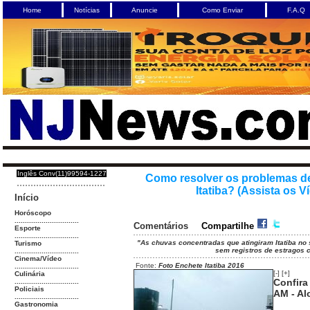
Home
Notícias
Anuncie
Como Enviar
F.A.Q
Inglês Conv(11)99594-1227
Como resolver os problemas d
Itatiba? (Assista os V
Início
Horóscopo
...............................
Comentários
Compartilhe
Esporte
...............................
"As chuvas concentradas que atingiram Itatiba no
Turismo
sem registros de estragos 
...............................
Cinema/Vídeo
Fonte:
Foto Enchete Itatiba 2016
...............................
[-]
[+]
Culinária
Confira
...............................
Policiais
AM - Al
...............................
Gastronomia