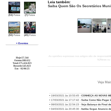
Leia também:
Saiba Quem São Os Secretários Munic
(53)
Fotos
(7)
Fotos
(50)
Fotos
(45)
Fotos
+ Eventos
As opiniões expressas nos artigos são de responsabi
Hoje
:57.544
NJNews ou d
Ontem
:188.652
Total
:175.424.023
Recorde
:543.023
Em - 02/06/25
Veja Mai
•
19/03/2021 às 10:53:45 -
CONHEÇA AS NOVAS ME
•
17/03/2021 às 17:17:42 -
Saiba Como Não Pagar Z
•
08/03/2021 às 22:54:15 -
Veja Balanço do Final d
•
04/03/2021 às 20:45:30 -
Itatiba Segue Anuncio d