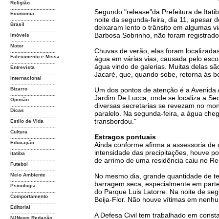
Religião
...............................
Segundo "release"da Prefeitura de Itat
Economia
noite da segunda-feira, dia 11, apesar
...............................
Brasil
deixaram lento o trânsito em algumas vi
...............................
Barbosa Sobrinho, não foram registrad
Imóveis
...............................
Motor
Chuvas de verão, elas foram localizadas
...............................
Falecimento e Missa
água em várias vias, causada pelo esc
...............................
água vindo de galerias. Muitas delas s
Entrevista
...............................
Jacaré, que, quando sobe, retorna às b
Internacional
...............................
Bizarro
Um dos pontos de atenção é a Avenida
...............................
Jardim De Lucca, onde se localiza a Sec
Opinião
diversas secretarias se revezam no mon
...............................
Dicas
paralelo. Na segunda-feira, a água che
...............................
transbordou."
Estilo de Vida
...............................
Cultura
Estragos pontuais
...............................
Educação
Ainda conforme afirma a assessoria de 
...............................
intensidade das precipitações, houve p
Itatiba
...............................
de arrimo de uma residência caiu no R
Futebol
...............................
Meio Ambiente
No mesmo dia, grande quantidade de te
...............................
barragem seca, especialmente em parte
Psicologia
do Parque Luis Latorre. Na noite de seg
...............................
Comportamento
Beija-Flor. Não houve vítimas em nenh
...............................
Editorial
...............................
A Defesa Civil tem trabalhado em const
NJNews Redação