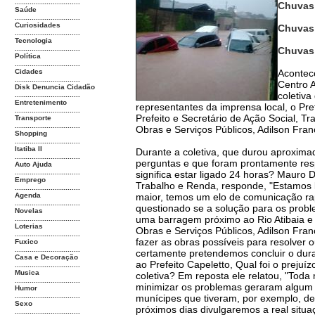
...............................
Chuvas 
Saúde
...............................
Curiosidades
Chuvas 
...............................
Tecnologia
...............................
Chuvas e
Política
...............................
Cidades
Acontece
...............................
Centro A
Disk Denuncia Cidadão
coletiva
...............................
Entretenimento
representantes da imprensa local, o Pre
...............................
Prefeito e Secretário de Ação Social, T
Transporte
...............................
Obras e Serviços Públicos, Adilson Fra
Shopping
...............................
Itatiba II
Durante a coletiva, que durou aproxim
...............................
perguntas e que foram prontamente res
Auto Ajuda
...............................
significa estar ligado 24 horas? Mauro D
Emprego
Trabalho e Renda, responde, "Estamos l
...............................
Agenda
maior, temos um elo de comunicação rap
...............................
questionado se a solução para os probl
Novelas
uma barragem próximo ao Rio Atibaia e s
...............................
Loterias
Obras e Serviços Públicos, Adilson Fra
...............................
fazer as obras possíveis para resolver 
Fuxico
...............................
certamente pretendemos concluir o dur
Casa e Decoração
ao Prefeito Capeletto, Qual foi o prejuíz
...............................
Musica
coletiva? Em reposta ele relatou, "Toda
...............................
minimizar os problemas geraram algum t
Humor
...............................
munícipes que tiveram, por exemplo, d
Sexo
próximos dias divulgaremos a real situaç
...............................