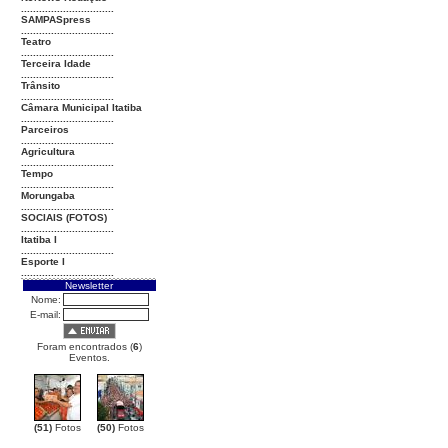
...............................
SAMPASpress
...............................
Teatro
...............................
Terceira Idade
...............................
Trânsito
...............................
Câmara Municipal Itatiba
...............................
Parceiros
...............................
Agricultura
...............................
Tempo
...............................
Morungaba
...............................
SOCIAIS (FOTOS)
...............................
Itatiba I
...............................
Esporte I
...............................
Newsletter
Nome:
E-mail:
Foram encontrados (
6
)
Eventos.
(51)
Fotos
(50)
Fotos