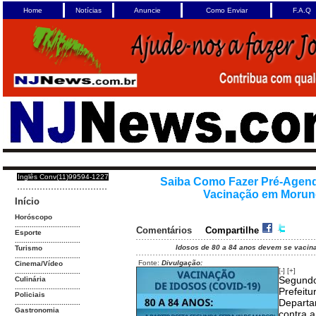
Home
Notícias
Anuncie
Como Enviar
F.A.Q
Inglês Conv(11)99594-1227
Saiba Como Fazer Pré-Agen
Vacinação em Moru
Início
Horóscopo
...............................
Comentários
Compartilhe
Esporte
...............................
Idosos de 80 a 84 anos devem se vacina
Turismo
...............................
Fonte:
Divulgação:
Cinema/Vídeo
[-]
[+]
...............................
Segundo
Culinária
...............................
Prefeitu
Policiais
Departa
...............................
Gastronomia
contra 