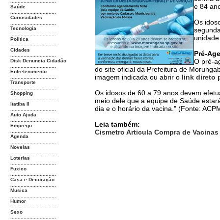
...............................
e 84 an
Saúde
...............................
Curiosidades
Os idoso
...............................
Tecnologia
segunda-
...............................
unidade
Política
...............................
Cidades
Pré-Ag
...............................
O pré-a
Disk Denuncia Cidadão
...............................
do site oficial da Prefeitura de Morung
Entretenimento
imagem indicada ou abrir o
link direto 
...............................
Transporte
...............................
Os idosos de 60 a 79 anos devem efetua
Shopping
...............................
meio dele que a equipe de Saúde estará
Itatiba II
dia e o horário da vacina." (Fonte: AC
...............................
Auto Ajuda
...............................
Leia também:
Emprego
...............................
Cismetro Articula Compra de Vacinas
Agenda
...............................
Novelas
...............................
Loterias
...............................
Fuxico
...............................
Casa e Decoração
...............................
Musica
...............................
Humor
...............................
Sexo
...............................