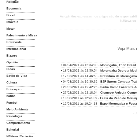
Religião
...............................
Economia
...............................
Brasil
As opiniões expressas nos artigos são de responsabi
...............................
NJNews ou d
Imóveis
...............................
Motor
...............................
Falecimento e Missa
...............................
Entrevista
...............................
Veja Mais 
Internacional
...............................
Bizarro
...............................
Opinião
•
04/04/2021 às 15:34:30 -
Morungaba, 1ª do Brasil
...............................
Dicas
•
18/03/2021 às 22:50:54 -
Morungaba Decreta Medi
...............................
Estilo de Vida
•
17/03/2021 às 14:46:53 -
Prefeitura de Morungab
...............................
•
04/03/2021 às 19:30:32 -
BJF Sports Contrata Tr
Cultura
...............................
•
28/02/2021 às 19:42:26 -
Saiba Como Fazer Pré-
Educação
...............................
•
27/02/2021 às 22:18:04 -
Cismetro Articula Compr
Itatiba
•
13/08/2011 às 12:46:09 -
Festa do Peão de Morung
...............................
Futebol
•
12/08/2011 às 19:24:18 -
Expo-Morungaba e Festa
...............................
Meio Ambiente
...............................
« 
Psicologia
...............................
Comportamento
...............................
Editorial
...............................
NJNews Redação