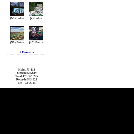
(53)
Fotos
(7)
Fotos
(50)
Fotos
(45)
Fotos
+ Eventos
Hoje
:173.418
Ontem
:328.839
Total
:175.351.245
Recorde
:543.023
Em - 02/06/25