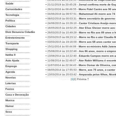
...............................
Saúde
•
21/11/2019 às 20:45:26 -
Jornal confirma morte de Gu
...............................
Curiosidades
•
26/11/2016 às 09:49:55 -
Morre Fidel Castro aos 90 ano
...............................
•
04/06/2016 às 08:57:51 -
Muhammad Ali morre aos 74 
Tecnologia
...............................
•
06/02/2016 às 00:03:31 -
Morre secretário de governo d
Política
•
24/06/2015 às 10:26:10 -
Cantor Cristiano Araújo morr
...............................
Cidades
•
16/05/2015 às 19:02:25 -
Ator Elias Gleizer morre aos
...............................
Disk Denuncia Cidadão
•
26/03/2015 às 10:49:29 -
Morre no Rio aos 89 anos o h
...............................
•
23/03/2015 às 09:23:12 -
Morre no Rio o ator Claudio 
Entretenimento
...............................
•
03/03/2015 às 19:16:09 -
Morre aos 68 anos cantor ser
Transporte
...............................
•
15/11/2014 às 00:44:06 -
Morre ex-ministro Adib Jate
Shopping
•
25/08/2014 às 10:22:48 -
Aos 86 anos, morre o empres
...............................
Itatiba II
•
13/08/2014 às 14:22:40 -
Eduardo Campos morre em ac
...............................
Auto Ajuda
•
11/08/2014 às 22:49:07 -
Ator Robin Williams é encont
...............................
•
11/07/2014 às 22:34:43 -
Morre Osmar de Oliveira, co
Emprego
...............................
•
08/05/2014 às 17:55:53 -
Morre, aos 75 anos, o cantor
Agenda
•
13/03/2014 às 20:03:42 -
Amparada pelos filhos, Nicet
...............................
Novelas
? Anterior
|
1
|
2
|
Próxima ?
...............................
Loterias
...............................
Fuxico
...............................
Casa e Decoração
...............................
Musica
...............................
Humor
...............................
Sexo
...............................