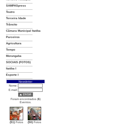
...............................
SAMPASpress
...............................
Teatro
...............................
Terceira Idade
...............................
Trânsito
...............................
Câmara Municipal Itatiba
...............................
Parceiros
...............................
Agricultura
...............................
Tempo
...............................
Morungaba
...............................
SOCIAIS (FOTOS)
...............................
Itatiba I
...............................
Esporte I
...............................
Newsletter
Nome:
E-mail:
Foram encontrados (
6
)
Eventos.
(51)
Fotos
(50)
Fotos