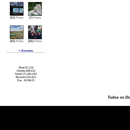
(53)
Fotos
(7)
Fotos
(50)
Fotos
(45)
Fotos
+ Eventos
Hoje
:35.214
Ontem
:188.652
Total
:175.401.693
Recorde
:543.023
Em - 02/06/25
Todos os Di
Ralph Lauren Outlet
Coach Outlet
Cheap Handbags
Oakley Sunglasses
Christian Louboutin Out
Coach Outlet
Christian Louboutin Outlet
Michael Kors Outlet
Coach Outlet
Burberry Outlet
Ralph 
Replica
Oakley Sunglasses
Louis Vuitton Outlet
Christian Louboutin Outlet
Oakley Sunglasses
C