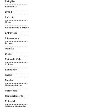
Religião
...............................
Economia
...............................
Brasil
...............................
Imóveis
...............................
Motor
...............................
Falecimento e Missa
...............................
Entrevista
...............................
Internacional
...............................
Bizarro
...............................
Opinião
...............................
Dicas
...............................
Estilo de Vida
...............................
Cultura
...............................
Educação
...............................
Itatiba
...............................
Futebol
...............................
Meio Ambiente
...............................
Psicologia
...............................
Comportamento
...............................
Editorial
...............................
NJNews Redação