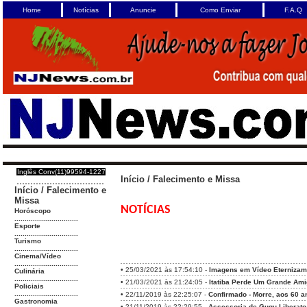
Home
Notícias
Anuncie
Como Enviar
F.A.Q
Inglês Conv(11)99594-1227
Início
/
Falecimento e Missa
Início
/
Falecimento e
Missa
NOTÍCIAS
Horóscopo
...............................
Esporte
...............................
Turismo
...............................
Cinema/Vídeo
...............................
•
25/03/2021 às 17:54:10 -
Imagens em Vídeo Eternizam 
Culinária
...............................
•
21/03/2021 às 21:24:05 -
Itatiba Perde Um Grande Ami
Policiais
...............................
•
22/11/2019 às 22:25:07 -
Confirmado - Morre, aos 60 a
Gastronomia
•
21/11/2019 às 22:29:55 -
Assessoria de Gugu Liberato