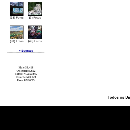
(53)
Fotos
(7)
Fotos
(50)
Fotos
(45)
Fotos
+ Eventos
Hoje
:38.416
Ontem
:188.652
Total
:175.404.895
Recorde
:543.023
Em - 02/06/25
Todos os Di
Ralph Lauren Outlet
Coach Outlet
Cheap Handbags
Oakley Sunglasses
Christian Louboutin Out
Coach Outlet
Christian Louboutin Outlet
Michael Kors Outlet
Coach Outlet
Burberry Outlet
Ralph 
Replica
Oakley Sunglasses
Louis Vuitton Outlet
Christian Louboutin Outlet
Oakley Sunglasses
C