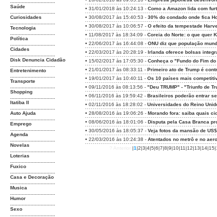
...............................
Saúde
•
31/01/2018 às 10:24:13 -
Como a Amazon lida com furt
...............................
Curiosidades
•
30/08/2017 às 15:40:53 -
30% do condado onde fica Ho
...............................
•
30/08/2017 às 10:06:57 -
O efeito da tempestade Harv
Tecnologia
...............................
•
11/08/2017 às 18:34:09 -
Coreia do Norte: o que quer 
Política
•
22/06/2017 às 16:44:08 -
ONU diz que população mundi
...............................
Cidades
•
22/03/2017 às 20:28:19 -
Irlanda oferece bolsas integ
...............................
Disk Denuncia Cidadão
•
15/02/2017 às 17:05:30 -
Conheça o "Fundo do Fim do 
...............................
•
21/01/2017 às 08:33:11 -
Primeiro ato de Trump é con
Entretenimento
...............................
•
19/01/2017 às 10:40:11 -
Os 10 países mais competiti
Transporte
...............................
•
09/11/2016 às 08:13:56 -
"Deu TRUMP" - "Triunfo de Tr
Shopping
•
06/11/2016 às 19:59:42 -
Brasileiros poderão entrar s
...............................
Itatiba II
•
02/11/2016 às 18:28:02 -
Universidades do Reino Unid
...............................
Auto Ajuda
•
28/08/2016 às 19:06:26 -
Morando fora: saiba quais ci
...............................
•
08/06/2016 às 18:01:06 -
Disputa pela Casa Branca pr
Emprego
...............................
•
30/05/2016 às 18:05:37 -
Veja fotos da mansão de US
Agenda
•
22/03/2016 às 10:24:38 -
Atentados no metrô e no aero
...............................
Novelas
? Anterior
|
1
|
2
|
3
|
4
|
5
|
6
|
7
|
8
|
9
|
10
|
11
|
12
|
13
|
14
|
15
|
...............................
Loterias
...............................
Fuxico
...............................
Casa e Decoração
...............................
Musica
...............................
Humor
...............................
Sexo
...............................