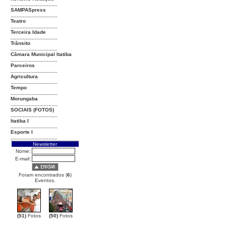
...............................
SAMPASpress
...............................
Teatro
...............................
Terceira Idade
...............................
Trânsito
...............................
Câmara Municipal Itatiba
...............................
Parceiros
...............................
Agricultura
...............................
Tempo
...............................
Morungaba
...............................
SOCIAIS (FOTOS)
...............................
Itatiba I
...............................
Esporte I
...............................
Newsletter
Nome:
E-mail:
Foram encontrados (
6
)
Eventos.
(51)
Fotos
(50)
Fotos