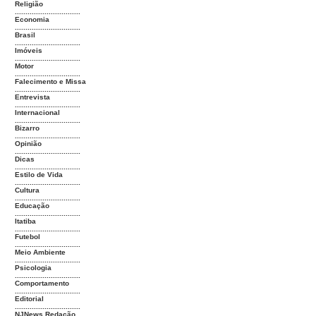
Religião
...............................
Economia
...............................
Brasil
...............................
Imóveis
...............................
Motor
...............................
Falecimento e Missa
...............................
Entrevista
...............................
Internacional
...............................
Bizarro
...............................
Opinião
...............................
Dicas
...............................
Estilo de Vida
...............................
Cultura
...............................
Educação
...............................
Itatiba
...............................
Futebol
...............................
Meio Ambiente
...............................
Psicologia
...............................
Comportamento
...............................
Editorial
...............................
NJNews Redação