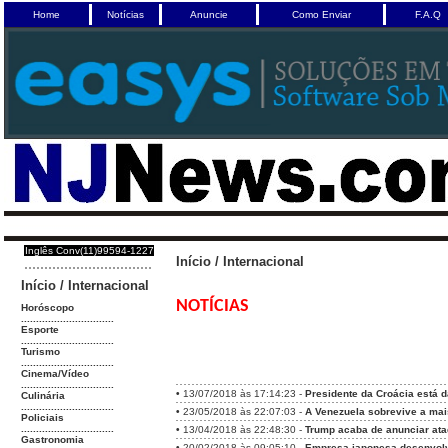
Home
Notícias
Anuncie
Como Enviar
F.A.Q
Inglês Conv(11)99594-1227
Início
/
Internacional
Início
/
Internacional
NOTÍCIAS
Horóscopo
...............................
Esporte
...............................
Turismo
...............................
Cinema/Vídeo
...............................
•
13/07/2018 às 17:14:23 -
Presidente da Croácia está d
Culinária
...............................
•
23/05/2018 às 22:07:03 -
A Venezuela sobrevive a mai
Policiais
...............................
•
13/04/2018 às 22:48:30 -
Trump acaba de anunciar ata
Gastronomia
•
20/02/2018 às 09:05:10 -
Empresa japonesa desenvolve